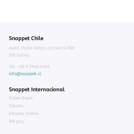
Snappet Chile
Avda. Padre Sergio Correa 14.500
310 Colina
Tel. +56 9 3946 5483
info@snappet.cl
Snappet Internacional
Países Bajos
España
Estados Unidos
Bélgica