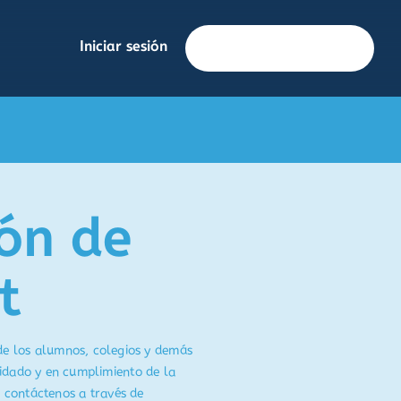
Iniciar sesión
Solicita información
ión de
t
de los alumnos, colegios y demás
idado y en cumplimiento de la
o contáctenos a través de