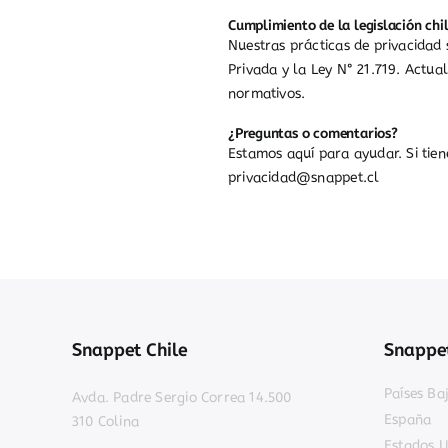
Cumplimiento de la legislación chi
Nuestras prácticas de privacidad 
Privada y la Ley N° 21.719. Actu
normativos.
¿Preguntas o comentarios?
Estamos aquí para ayudar. Si tie
privacidad@snappet.cl
Snappet Chile
Snappet
Países Ba
Avda. Padre Sergio Correa 14.500
España
310 Colina
Estados U