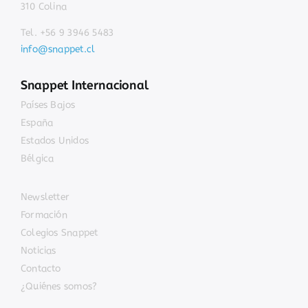
310 Colina
Tel. +56 9 3946 5483
info@snappet.cl
Snappet Internacional
Países Bajos
España
Estados Unidos
Bélgica
Newsletter
Formación
Colegios Snappet
Noticias
Contacto
¿Quiénes somos?