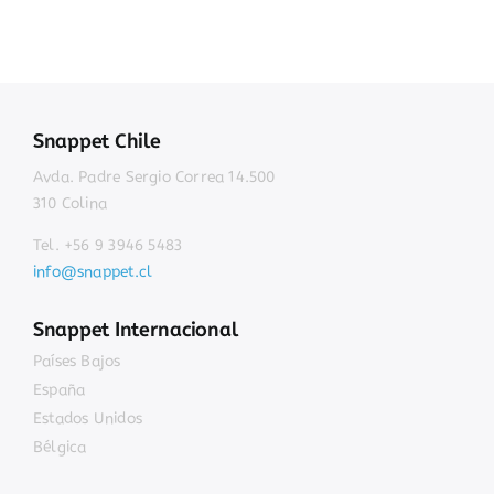
Snappet Chile
Avda. Padre Sergio Correa 14.500
310 Colina
Tel. +56 9 3946 5483
info@snappet.cl
Snappet Internacional
Países Bajos
España
Estados Unidos
Bélgica