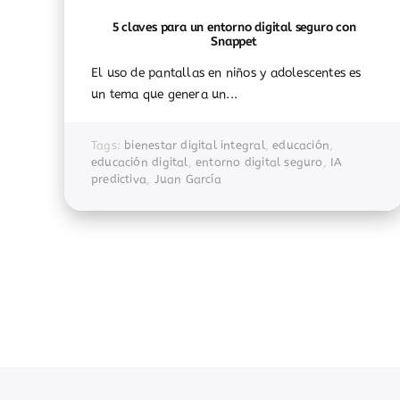
5 claves para un entorno digital seguro con
Snappet
El uso de pantallas en niños y adolescentes es
un tema que genera un...
Tags:
bienestar digital integral
,
educación
,
educación digital
,
entorno digital seguro
,
IA
predictiva
,
Juan García