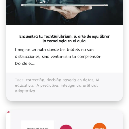
Encuentra tu TechQuilibrium: el arte de equilibrar
la tecnología en el aula
Imagina un aula donde las tablets no son
distracciones, sino ventanas a la comprensión.
Donde el...
Tags:
corrección
,
decisión basada en datos
,
IA
educativa
,
IA predictiva
,
inteligencia artificial
adaptativa