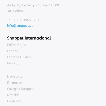
Avda. Padre Sergio Correa 14.500
310 Colina
Tel. +56 9 3946 5483
info@snappet.cl
Snappet Internacional
Países Bajos
España
Estados Unidos
Bélgica
Newsletter
Formación
Colegios Snappet
Noticias
Contacto