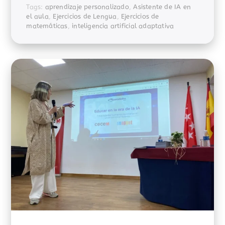
Tags:
aprendizaje personalizado
,
Asistente de IA en
el aula
,
Ejercicios de Lengua
,
Ejercicios de
matemáticas
,
inteligencia artificial adaptativa