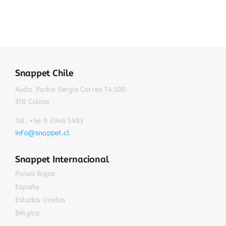
Snappet Chile
Avda. Padre Sergio Correa 14.500
310 Colina
Tel. +56 9 3946 5483
info@snappet.cl
Snappet Internacional
Países Bajos
España
Estados Unidos
Bélgica