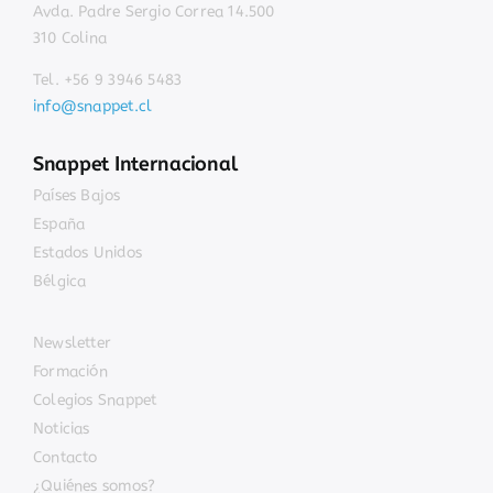
Avda. Padre Sergio Correa 14.500
310 Colina
Tel. +56 9 3946 5483
info@snappet.cl
Snappet Internacional
Países Bajos
España
Estados Unidos
Bélgica
Newsletter
Formación
Colegios Snappet
Noticias
Contacto
¿Quiénes somos?