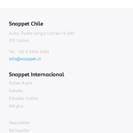
Snappet Chile
Avda. Padre Sergio Correa 14.500
310 Colina
Tel. +56 9 3946 5483
info@snappet.cl
Snappet Internacional
Países Bajos
España
Estados Unidos
Bélgica
Newsletter
Formación