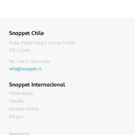
Snappet Chile
Avda. Padre Sergio Correa 14.500
310 Colina
Tel. +56 9 3946 5483
info@snappet.cl
Snappet Internacional
Países Bajos
España
Estados Unidos
Bélgica
Newsletter