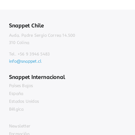
Snappet Chile
Avda. Padre Sergio Correa 14.500
310 Colina
Tel. +56 9 3946 5483
info@snappet.cl
Snappet Internacional
Países Bajos
España
Estados Unidos
Bélgica
Newsletter
Formación