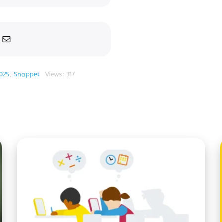
025
,
Snappet
Views: 317