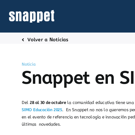
Saltar
al
contenido
Volver a Noticias
Noticia
Snappet en S
Del
28 al 30 de octubre
la comunidad educativa tiene una 
SIMO Educación 2025
.
En Snappet no nos lo queremos per
en el evento de referencia en tecnología e innovación p
últimas novedades.