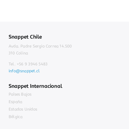
Snappet Chile
Avda. Padre Sergio Correa 14.500
310 Colina
Tel. +56 9 3946 5483
info@snappet.cl
Snappet Internacional
Países Bajos
España
Estados Unidos
Bélgica