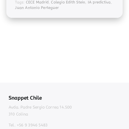
Tags:
CECE Madrid
,
Colegio Edith Stein
,
IA predictiva
,
Juan Antonio Perteguer
Snappet Chile
Avda. Padre Sergio Correa 14.500
310 Colina
Tel. +56 9 3946 5483