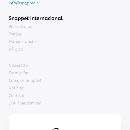
info@snappet.cl
Snappet Internacional
Países Bajos
España
Estados Unidos
Bélgica
Newsletter
Formación
Colegios Snappet
Noticias
Contacto
¿Quiénes somos?