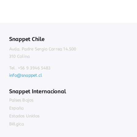
Snappet Chile
Avda. Padre Sergio Correa 14.500
310 Colina
Tel. +56 9 3946 5483
info@snappet.cl
Snappet Internacional
Países Bajos
España
Estados Unidos
Bélgica