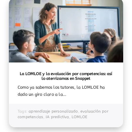
La LOMLOE y la evaluación por competencias: así
lo aterrizamos en Snappet
Como ya sabemos los tutores, la LOMLOE ha
dado un giro claro a la...
Tags:
aprendizaje personalizado
,
evaluación por
competencias
,
IA predictiva
,
LOMLOE