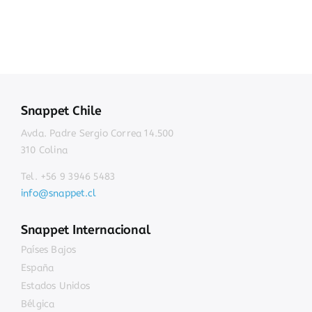
Snappet Chile
Avda. Padre Sergio Correa 14.500
310 Colina
Tel. +56 9 3946 5483
info@snappet.cl
Snappet Internacional
Países Bajos
España
Estados Unidos
Bélgica