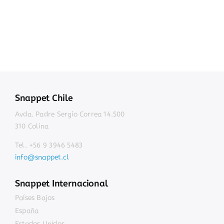
Snappet Chile
Avda. Padre Sergio Correa 14.500
310 Colina
Tel. +56 9 3946 5483
info@snappet.cl
Snappet Internacional
Países Bajos
España
Estados Unidos