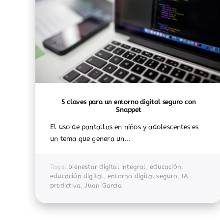
5 claves para un entorno digital seguro con
Snappet
El uso de pantallas en niños y adolescentes es
un tema que genera un...
Tags:
bienestar digital integral
,
educación
,
educación digital
,
entorno digital seguro
,
IA
predictiva
,
Juan García