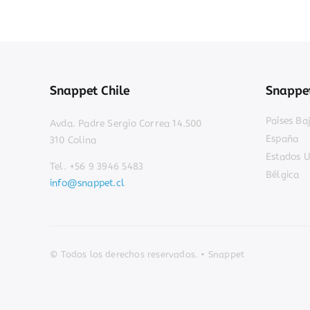
Snappet Chile
Snappet
Países Ba
Avda. Padre Sergio Correa 14.500
España
310 Colina
Estados U
Tel. +56 9 3946 5483
Bélgica
info@snappet.cl
© Todos los derechos reservados. • Snappet