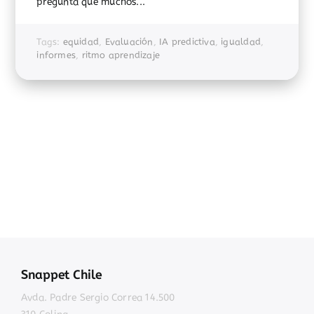
pregunta que muchos...
Tags:
equidad
,
Evaluación
,
IA predictiva
,
igualdad
,
informes
,
ritmo aprendizaje
Snappet Chile
Avda. Padre Sergio Correa 14.500
310 Colina