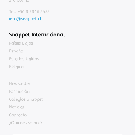
Tel. +56 9 3946 5483
info@snappet.cl
Snappet Internacional
Países Bajos
España
Estados Unidos
Bélgica
Newsletter
Formación
Colegios Snappet
Noticias
Contacto
¿Quiénes somos?