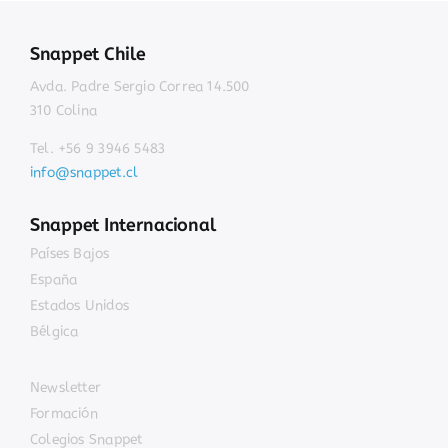
Snappet Chile
Avda. Padre Sergio Correa 14.500
310 Colina
Tel. +56 9 3946 5483
info@snappet.cl
Snappet Internacional
Países Bajos
España
Estados Unidos
Bélgica
Newsletter
Formación
Colegios Snappet