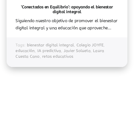
‘Conectados en Equilibrio’: apoyando el bienestar
digital integral
Siguiendo nuestro objetivo de promover el bienestar
digital integral y una educación que aproveche...
Tags:
bienestar digital integral
,
Colegio JOYFE
,
educación
,
IA predictiva
,
Javier Solueta
,
Laura
Cuesta Cano
,
retos educativos