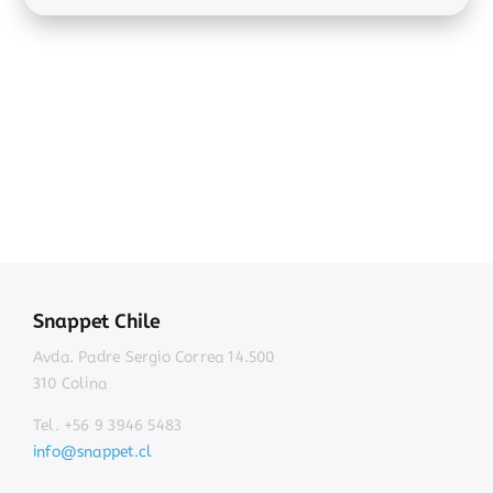
Snappet Chile
Avda. Padre Sergio Correa 14.500
310 Colina
Tel. +56 9 3946 5483
info@snappet.cl