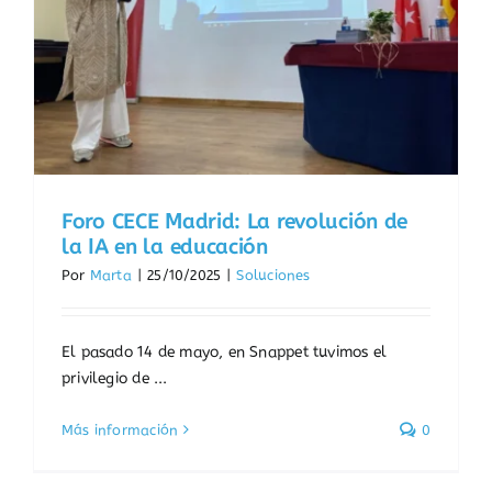
Foro CECE Madrid: La revolución de
la IA en la educación
Por
Marta
|
25/10/2025
|
Soluciones
El pasado 14 de mayo, en Snappet tuvimos el
privilegio de ...
Más información
0