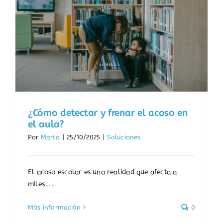
¿Cómo detectar y frenar el acoso en
el aula?
Por
Marta
|
25/10/2025
|
Soluciones
El acoso escolar es una realidad que afecta a
miles ...
Más información
0