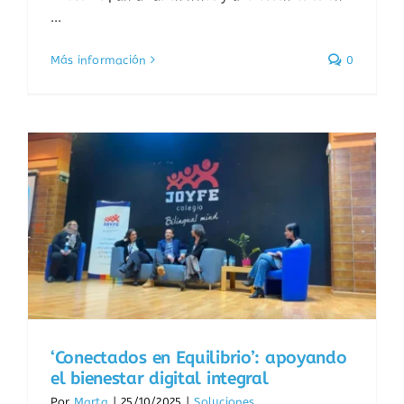
...
Más información
0
‘Conectados en Equilibrio’: apoyando
el bienestar digital integral
Por
Marta
|
25/10/2025
|
Soluciones