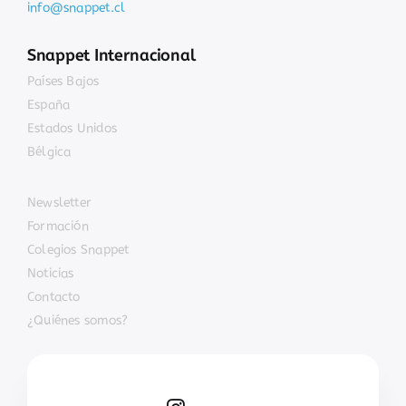
info@snappet.cl
Snappet Internacional
Países Bajos
España
Estados Unidos
Bélgica
Newsletter
Formación
Colegios Snappet
Noticias
Contacto
¿Quiénes somos?