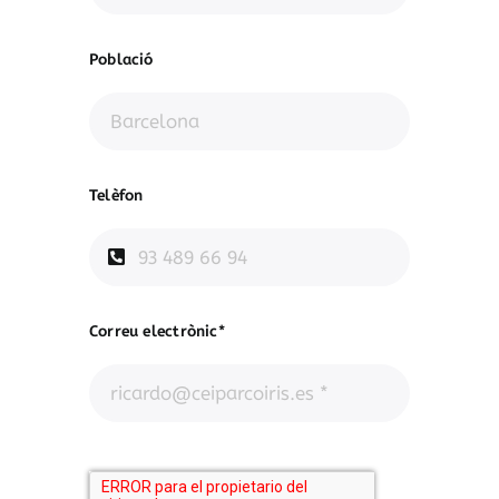
Població
Telèfon
Correu electrònic*