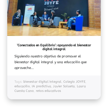
‘Conectados en Equilibrio’: apoyando el bienestar
digital integral
Siguiendo nuestro objetivo de promover el
bienestar digital integral y una educación que
aproveche...
Tags:
bienestar digital integral
,
Colegio JOYFE
,
educación
,
IA predictiva
,
Javier Solueta
,
Laura
Cuesta Cano
,
retos educativos