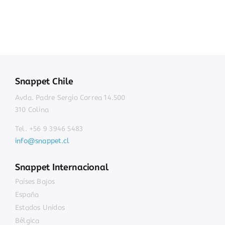
Snappet Chile
Avda. Padre Sergio Correa 14.500
310 Colina
Tel. +56 9 3946 5483
info@snappet.cl
Snappet Internacional
Países Bajos
España
Estados Unidos
Bélgica