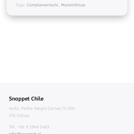
Tags:
Complementario
,
Matemáticas
Snappet Chile
Avda. Padre Sergio Correa 14.500
310 Colina
Tel. +56 9 3946 5483
info@snappet.cl