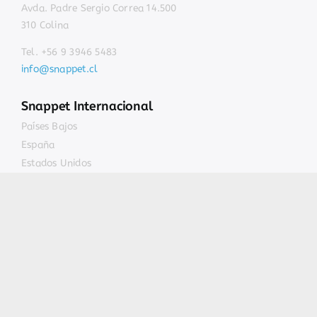
Avda. Padre Sergio Correa 14.500
310 Colina
Tel. +56 9 3946 5483
info@snappet.cl
Snappet Internacional
Países Bajos
¡Quiero probarlo!
España
Estados Unidos
Bélgica
Newsletter
Formación
Colegios Snappet
Noticias
Contacto
¿Quiénes somos?