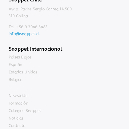
Avda. Padre Sergio Correa 14.500
310 Colina
Tel. +56 9 3946 5483
info@snappet.cl
Snappet Internacional
Países Bajos
España
Estados Unidos
Bélgica
Newsletter
Formación
Colegios Snappet
Noticias
Contacto