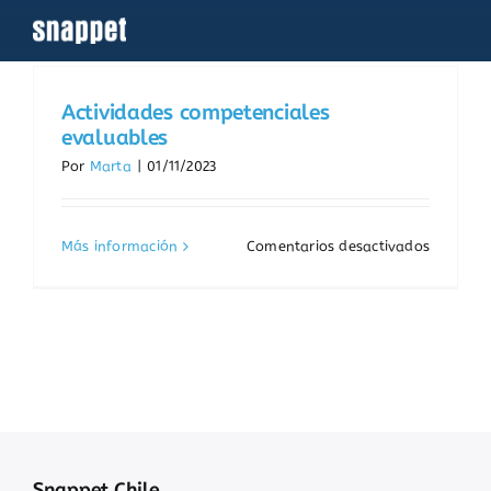
Saltar
al
contenido
Actividades competenciales
evaluables
Por
Marta
|
01/11/2023
en
Más información
Comentarios desactivados
Activida
competen
evaluabl
Snappet Chile