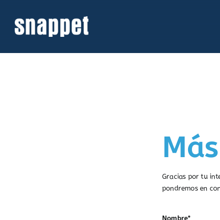
Saltar
al
contenido
Más
Gracias por tu in
pondremos en cont
Nombre*