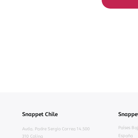
Snappet Chile
Snappet
Países Ba
Avda. Padre Sergio Correa 14.500
España
310 Colina