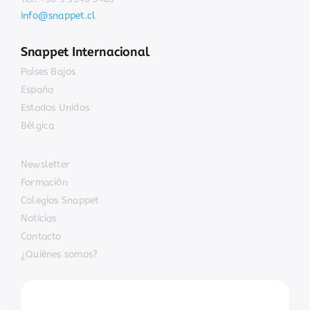
info@snappet.cl
Snappet Internacional
Países Bajos
España
Estados Unidos
Bélgica
Newsletter
Formación
Colegios Snappet
Noticias
Contacto
¿Quiénes somos?