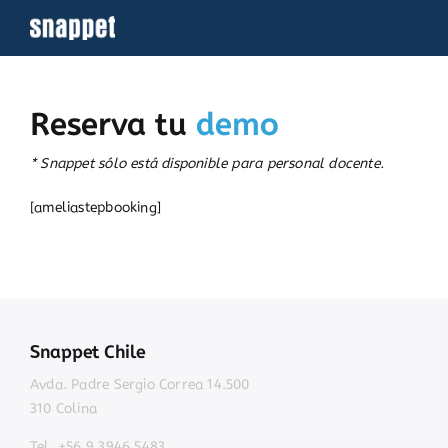
Saltar
al
contenido
Reserva tu
demo
* Snappet sólo está disponible para personal docente.
[ameliastepbooking]
Snappet Chile
Avda. Padre Sergio Correa 14.500
310 Colina
Tel. +56 9 3946 5483