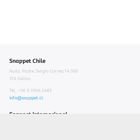
Snappet Chile
Avda. Padre Sergio Correa 14.500
310 Colina
Tel. +56 9 3946 5483
info@snappet.cl
Snappet Internacional
Países Bajos
España
Estados Unidos